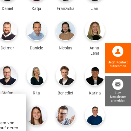
Daniel
Katja
Franziska
Jan
Detmar
Daniele
Nicolas
Anna-
Lena
Jetzt Kontakt
aufnehmen
Stefan
Rita
Benedict
Karina
Zum
Newsletter
anmelden