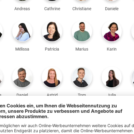
Andreas
Cathrine
Christiane
Daniele
Mélissa
Patricia
Marius
Karin
e
Daniel
Astrid
Tom
Julia