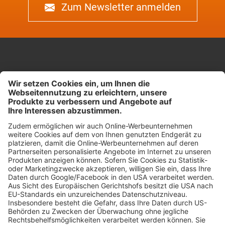
Zum Newsletter anmelden
Kreuzstrasse 26
8008 Zürich
Impressum & Datenschutz
Cookie-Einstellungen
Our website is accessible..
Jetzt Kontakt
aufnehmen