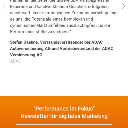
Partner an der Seite, der unsere SEA Kampagnen mit
di
Expertise und handwerklichem Geschick erfolgreich
ge
aussteuert. In der strategischen Zusammenarbeit gelingt
üb
es uns, die Potenziale eines komplexen und
er
dynamischen Marktumfeldes auszuschöpfen und die
Be
Performance stetig zu steigern.“
ge
ex
Stefan Daehne, Vorstandsvorsitzender der ADAC
Pa
Autoversicherung AG und Vertriebsvorstand der ADAC
Versicherung AG
Ma
ADAC
L
"Performance im Fokus"
Newsletter für digitales Marketing