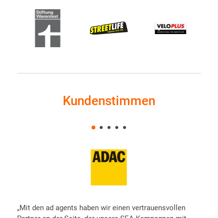
Kundenstimmen
„S
al
et
„Mit den ad agents haben wir einen vertrauensvollen
um