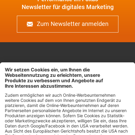
Newsletter für digitales Marketing
Zum Newsletter anmelden
Kreuzstrasse 26
8008 Zürich
Impressum & Datenschutz
Cookie-Einstellungen
Our website is accessible..
Jetzt Kontakt