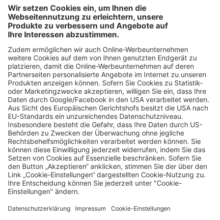
Kreuzstrasse 26
8008 Zürich
Impressum & Datenschutz
Cookie-Einstellungen
Our website is accessible..
Jetzt Kontakt
aufnehmen
Zum
Newsletter
anmelden
© 2026 ad agents AG