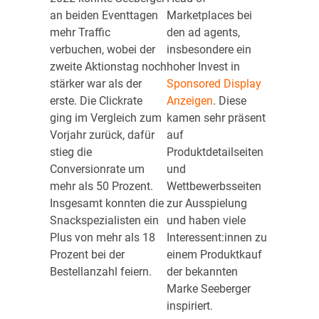
an beiden Eventtagen
Marketplaces bei
mehr Traffic
den ad agents,
verbuchen, wobei der
insbesondere ein
zweite Aktionstag noch
hoher Invest in
stärker war als der
Sponsored Display
erste. Die Clickrate
Anzeigen
. Diese
ging im Vergleich zum
kamen sehr präsent
Vorjahr zurück, dafür
auf
stieg die
Produktdetailseiten
Conversionrate um
und
mehr als 50 Prozent.
Wettbewerbsseiten
Insgesamt konnten die
zur Ausspielung
Snackspezialisten ein
und haben viele
Plus von mehr als 18
Interessent:innen zu
Prozent bei der
einem Produktkauf
Bestellanzahl feiern.
der bekannten
Marke Seeberger
inspiriert.