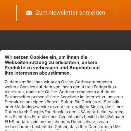
Zum Newsletter anmelden
Kreuzstrasse 26
8008 Zürich
Impressum & Datenschutz
Cookie-Einstellungen
Our website is accessible..
Jetzt Kontakt
aufnehmen