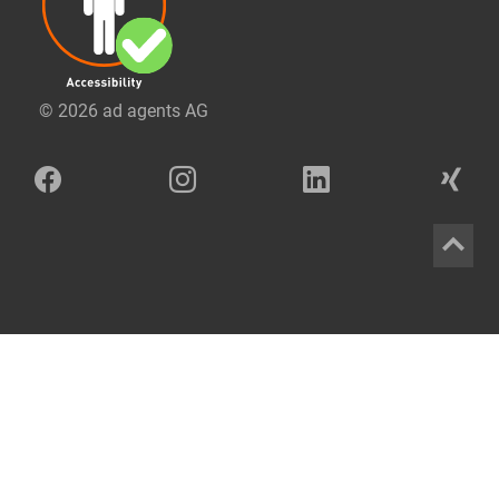
© 2026 ad agents AG
Facebook
Instagram
LinkedIn
Xing
Zum