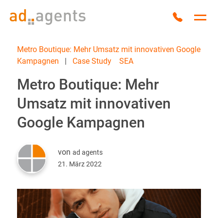
Zum Inhalt springen
Anrufen
Hau
Metro Boutique: Mehr Umsatz mit innovativen Google
Kampagnen
|
Case Study
SEA
Metro Boutique: Mehr
Umsatz mit innovativen
Google Kampagnen
von
ad agents
21. März 2022