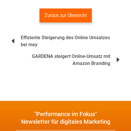
Zurück zur Übersicht
Beitrags-
Effiziente Steigerung des Online Umsatzes
Navigation
bei mey
GARDENA steigert Online-Umsatz mit
Amazon Branding
"Performance im Fokus"
Newsletter für digitales Marketing